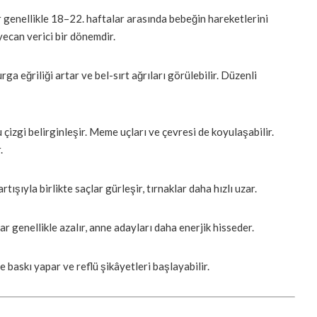
r genellikle 18–22. haftalar arasında bebeğin hareketlerini
yecan verici bir dönemdir.
a eğriliği artar ve bel-sırt ağrıları görülebilir. Düzenli
çizgi belirginleşir. Meme uçları ve çevresi de koyulaşabilir.
.
şıyla birlikte saçlar gürleşir, tırnaklar daha hızlı uzar.
r genellikle azalır, anne adayları daha enerjik hisseder.
baskı yapar ve reflü şikâyetleri başlayabilir.