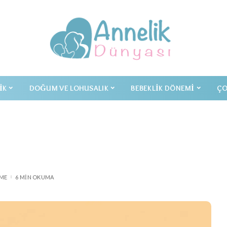
IK
DOĞUM VE LOHUSALIK
BEBEKLIK DÖNEMI
ÇO
ME
6 MIN OKUMA