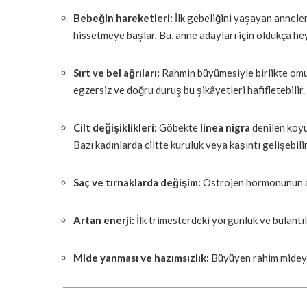
Bebeğin hareketleri:
İlk gebeliğini yaşayan annele
hissetmeye başlar. Bu, anne adayları için oldukça he
Sırt ve bel ağrıları:
Rahmin büyümesiyle birlikte omurg
egzersiz ve doğru duruş bu şikâyetleri hafifletebilir.
Cilt değişiklikleri:
Göbekte
linea nigra
denilen koyu 
Bazı kadınlarda ciltte kuruluk veya kaşıntı gelişebilir
Saç ve tırnaklarda değişim:
Östrojen hormonunun artı
Artan enerji:
İlk trimesterdeki yorgunluk ve bulantıla
Mide yanması ve hazımsızlık:
Büyüyen rahim mideye 