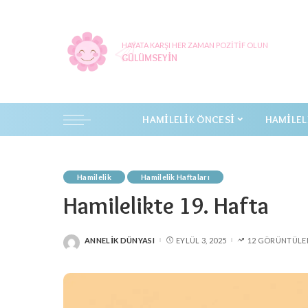
HAYATA KARŞI HER ZAMAN POZITIF OLUN
GÜLÜMSEYIN
HAMILELIK ÖNCESI
HAMILEL
Hamilelik
Hamilelik Haftaları
Hamilelikte 19. Hafta
ANNELIK DÜNYASI
EYLÜL 3, 2025
12 GÖRÜNTÜLE
POSTED
BY