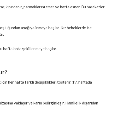
r, kıpırdanır, parmaklarını emer ve hatta esner. Bu hareketler
boşluğundan aşağıya inmeye başlar. Kız bebeklerde ise
ür.
bu haftalarda şekillenmeye başlar.
ur?
n her hafta farklı değişiklikler gösterir. 19. haftada
izasına yaklaşır ve karın belirginleşir. Hamilelik dışarıdan