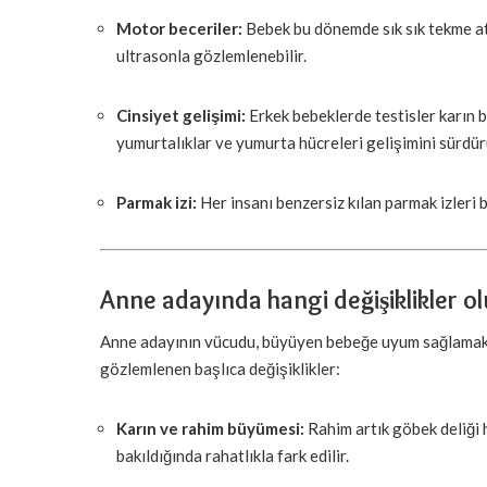
Motor beceriler:
Bebek bu dönemde sık sık tekme ata
ultrasonla gözlemlenebilir.
Cinsiyet gelişimi:
Erkek bebeklerde testisler karın 
yumurtalıklar ve yumurta hücreleri gelişimini sürdür
Parmak izi:
Her insanı benzersiz kılan parmak izleri 
Anne adayında hangi değişiklikler ol
Anne adayının vücudu, büyüyen bebeğe uyum sağlamak içi
gözlemlenen başlıca değişiklikler:
Karın ve rahim büyümesi:
Rahim artık göbek deliği h
bakıldığında rahatlıkla fark edilir.