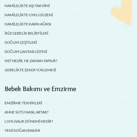
HAMILELIKTE AŞI TAKVIMI
HAMILELIKTE UYKU DÜZENI
HAMILELIKTE KARIN AĞRISI
İKIZ GEBELIK BELIRTILERI
DOĞUM ÇEŞITLERI
DOĞUM ÇANTASI LISTESI
NST NEDIR, NE ZAMAN YAPILIR?
GEBELIKTE ŞEKER YÜKLEMESI
Bebek Bakımı ve Emzirme
EMZIRME TEKNIKLERI
ANNE SÜTÜ NASIL ARTAR?
LOHUSALIK DÖNEMI NEDIR?
YENI DOĞAN BAKIMI