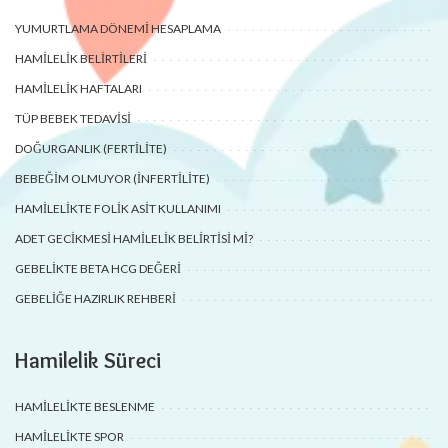
YUMURTLAMA DÖNEMI HESAPLAMA
HAMILELIK BELIRTILERI
HAMILELIK HAFTALARI
TÜP BEBEK TEDAVISI
DOĞURGANLIK (FERTILITE)
BEBEĞIM OLMUYOR (İNFERTILITE)
HAMILELIKTE FOLIK ASIT KULLANIMI
ADET GECIKMESI HAMILELIK BELIRTISI MI?
GEBELIKTE BETA HCG DEĞERI
GEBELIĞE HAZIRLIK REHBERI
Hamilelik Süreci
HAMILELIKTE BESLENME
HAMILELIKTE SPOR