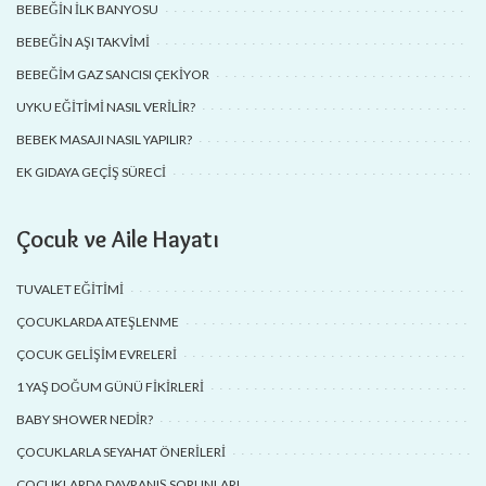
BEBEĞIN İLK BANYOSU
BEBEĞIN AŞI TAKVIMI
BEBEĞIM GAZ SANCISI ÇEKIYOR
UYKU EĞITIMI NASIL VERILIR?
BEBEK MASAJI NASIL YAPILIR?
EK GIDAYA GEÇIŞ SÜRECI
Çocuk ve Aile Hayatı
TUVALET EĞITIMI
ÇOCUKLARDA ATEŞLENME
ÇOCUK GELIŞIM EVRELERI
1 YAŞ DOĞUM GÜNÜ FIKIRLERI
BABY SHOWER NEDIR?
ÇOCUKLARLA SEYAHAT ÖNERILERI
ÇOCUKLARDA DAVRANIŞ SORUNLARI