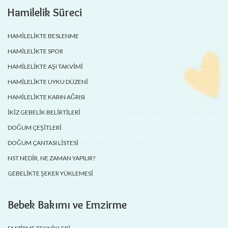
Hamilelik Süreci
HAMILELIKTE BESLENME
HAMILELIKTE SPOR
HAMILELIKTE AŞI TAKVIMI
HAMILELIKTE UYKU DÜZENI
HAMILELIKTE KARIN AĞRISI
İKIZ GEBELIK BELIRTILERI
DOĞUM ÇEŞITLERI
DOĞUM ÇANTASI LISTESI
NST NEDIR, NE ZAMAN YAPILIR?
GEBELIKTE ŞEKER YÜKLEMESI
Bebek Bakımı ve Emzirme