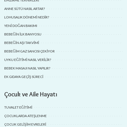
EMZIRME TEKNIKLERI
ANNE SÜTÜ NASIL ARTAR?
LOHUSALIK DÖNEMI NEDIR?
YENI DOĞAN BAKIMI
BEBEĞIN İLK BANYOSU
BEBEĞIN AŞI TAKVIMI
BEBEĞIM GAZ SANCISI ÇEKIYOR
UYKU EĞITIMI NASIL VERILIR?
BEBEK MASAJI NASIL YAPILIR?
EK GIDAYA GEÇIŞ SÜRECI
Çocuk ve Aile Hayatı
TUVALET EĞITIMI
ÇOCUKLARDA ATEŞLENME
ÇOCUK GELIŞIM EVRELERI