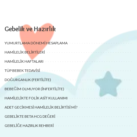
Gebelik ve Hazırlık
YUMURTLAMA DÖNEMI HESAPLAMA
HAMILELIK BELIRTILERI
HAMILELIK HAFTALARI
TÜP BEBEK TEDAVISI
DOĞURGANLIK (FERTILITE)
BEBEĞIM OLMUYOR (İNFERTILITE)
HAMILELIKTE FOLIK ASIT KULLANIMI
ADET GECIKMESI HAMILELIK BELIRTISI MI?
GEBELIKTE BETA HCG DEĞERI
GEBELIĞE HAZIRLIK REHBERI