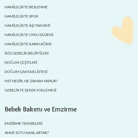
HAMILELIKTE BESLENME
HAMILELIKTE SPOR
HAMILELIKTE AŞI TAKVIMI
HAMILELIKTE UYKU DÜZENI
HAMILELIKTE KARIN AĞRISI
İKIZ GEBELIK BELIRTILERI
DOĞUM ÇEŞITLERI
DOĞUM ÇANTASI LISTESI
NST NEDIR, NE ZAMAN YAPILIR?
GEBELIKTE ŞEKER YÜKLEMESI
Bebek Bakımı ve Emzirme
EMZIRME TEKNIKLERI
ANNE SÜTÜ NASIL ARTAR?