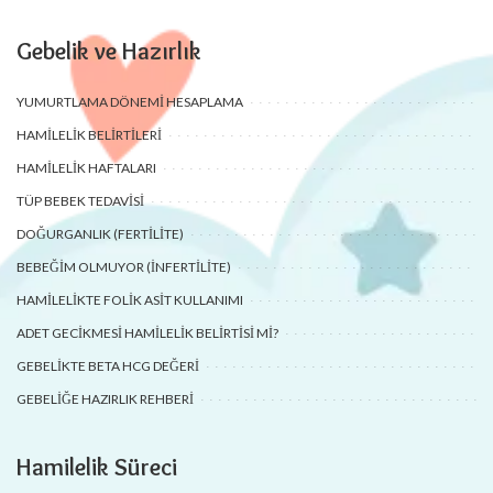
Gebelik ve Hazırlık
YUMURTLAMA DÖNEMI HESAPLAMA
HAMILELIK BELIRTILERI
HAMILELIK HAFTALARI
TÜP BEBEK TEDAVISI
DOĞURGANLIK (FERTILITE)
BEBEĞIM OLMUYOR (İNFERTILITE)
HAMILELIKTE FOLIK ASIT KULLANIMI
ADET GECIKMESI HAMILELIK BELIRTISI MI?
GEBELIKTE BETA HCG DEĞERI
GEBELIĞE HAZIRLIK REHBERI
Hamilelik Süreci