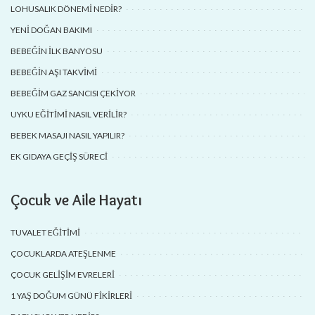
LOHUSALIK DÖNEMI NEDIR?
YENI DOĞAN BAKIMI
BEBEĞIN İLK BANYOSU
BEBEĞIN AŞI TAKVIMI
BEBEĞIM GAZ SANCISI ÇEKIYOR
UYKU EĞITIMI NASIL VERILIR?
BEBEK MASAJI NASIL YAPILIR?
EK GIDAYA GEÇIŞ SÜRECI
Çocuk ve Aile Hayatı
TUVALET EĞITIMI
ÇOCUKLARDA ATEŞLENME
ÇOCUK GELIŞIM EVRELERI
1 YAŞ DOĞUM GÜNÜ FIKIRLERI